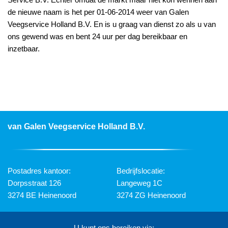
de nieuwe naam is het per 01-06-2014 weer van Galen
Veegservice Holland B.V. En is u graag van dienst zo als u van
ons gewend was en bent 24 uur per dag bereikbaar en
inzetbaar.
van Galen Veegservice Holland B.V.
Postadres kantoor:
Bedrijfslocatie:
Dorpsstraat 126
Langeweg 1C
3274 BE Heinenoord
3274 ZG Heinenoord
U kunt ons bereiken via: